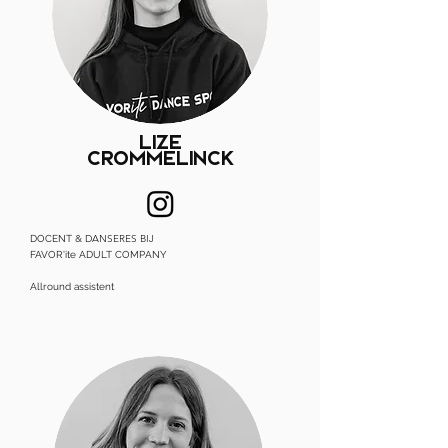
LIZE
CROMMELInCK
& DANSERES BIJ
DOCENT
FAVOR'ite ADULT COMPANY
Allround assistent