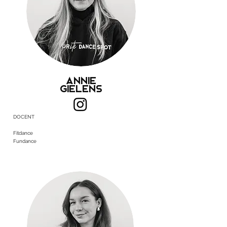
Annie
Gielens
DOCENT
Fitdance
Fundance