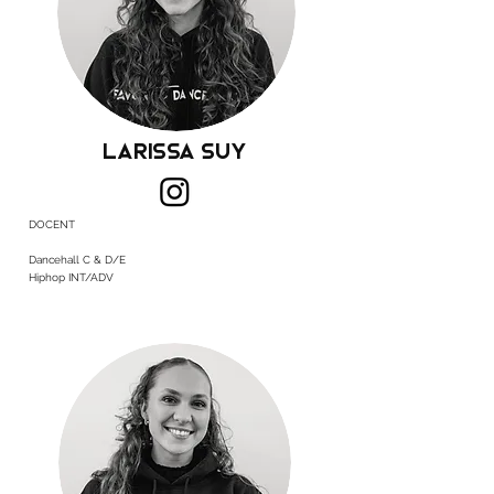
Larissa Suy
DOCENT
Dancehall C & D/E
Hiphop INT/ADV