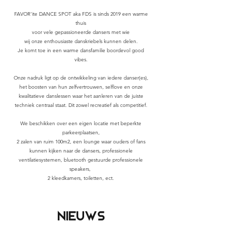
FAVOR'ite DANCE SPOT aka FDS is sinds 2019 een warme
thuis
voor vele gepassioneerde dansers met wie
wij onze enthousiaste danskriebels kunnen delen.
Je komt toe
in een warme dansfamilie boordevol good
vibes.
Onze nadruk ligt op de ontwikkeling van iedere danser(es),
het boosten van hun zelfvertrouwen, selflove en onze
kwalitatieve danslessen
waar het aanleren van de juiste
techniek centraal staat.
Dit zowel recreatief als competitief.
We beschikken over een eigen locatie met beperkte
parkeerplaatsen,
2 zalen van ruim 100m2,
een lounge waar ouders of fans
kunnen kijken naar de dansers
, professionele
ventilatiesystemen, bluetooth gestuurde professionele
speakers,
2 kleedkamers,
toiletten, ect
.
NIEUWS