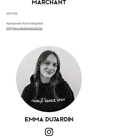
MARCHANT
API FDS
Aanspreek Punt Integriteit
API@favoritedancespot.be
EMMA DUJARDIN