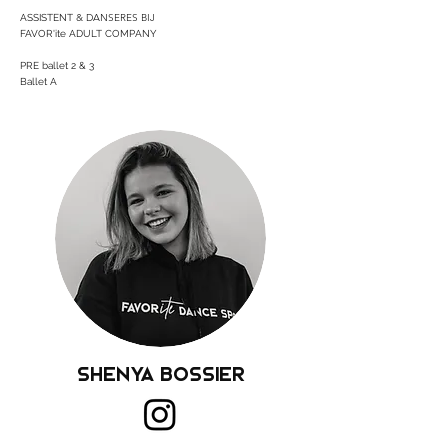
& DANSERES BIJ
ASSISTENT
FAVOR'ite ADULT COMPANY
PRE ballet 2 & 3
Ballet A
Shenya Bossier