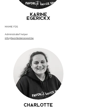
KARINE
EGERICKX
MAMIE FDS
Administratief helper
info@favoritedancespot.be
CHARLOTTE