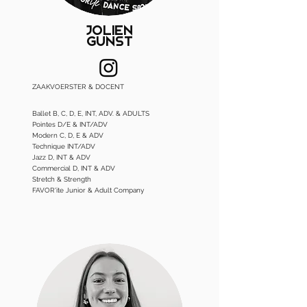
Jolien
Gunst
ZAAKVOERSTER & DOCENT
Ballet B, C, D, E, INT, ADV. & ADULTS
Pointes D/E & INT/ADV
Modern C, D, E & ADV
Technique INT/ADV
Jazz D, INT & ADV
Commercial D, INT
& ADV
Stretch & Strength
FAVOR'ite Junior & Adult Company