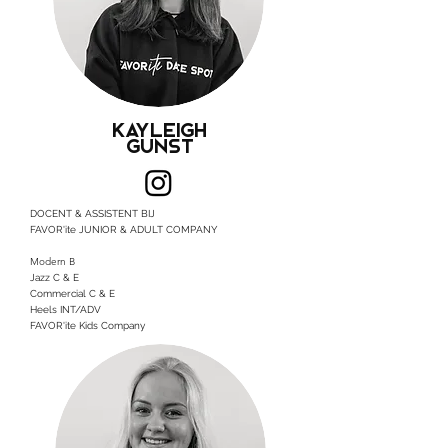
Kayleigh
Gunst
DOCENT & ASSISTENT BIJ
FAVOR'ite JUNIOR & ADULT COMPANY
Modern B
Jazz C & E
Commercial C & E
Heels INT/ADV
FAVOR'ite Kids Company