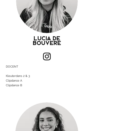
LUCIA DE
BOUVERE
DOCENT
Kleuterdans
​ 2 & 3
Clipdance A
Clipdance B