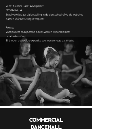
Vanaf Klassiek Ballet A (verplicht):
FDS Balletpak
Enkel verkrijgbaar via bestelling in de dansschool of via de webshop -
passen vóór bestelling is verplicht!
Pointes
Voor pointes en bijhorend advies werken wij samen met:
Larabesko – Gent
Zij bieden de nodige expertise voor een correcte aanmeting.
Commercial
Dancehall