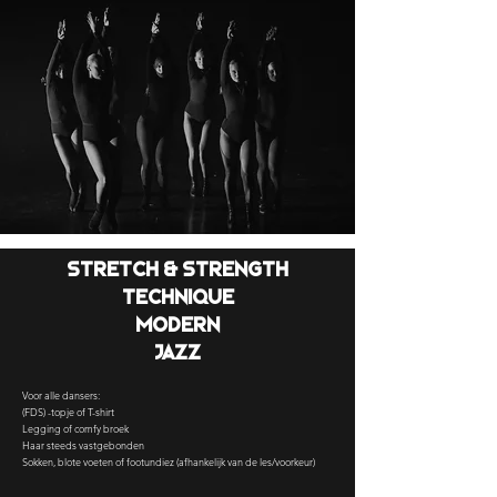
Stretch & Strength
technique
Modern
Jazz
Voor alle dansers:
(FDS) -topje of T-shirt
Legging of comfy broek
Haar steeds vastgebonden
Sokken, blote voeten of footundiez (afhankelijk van de les/voorkeur)