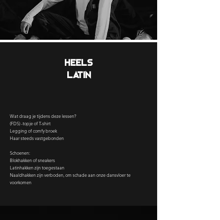
Heels
latin
Wat draag je tijdens deze lessen?
(FDS) -topje of T-shirt
Legging of comfy broek
Haar steeds vastgebonden
Schoenen:
Blokhakken of sneakers
Latinhakken zijn toegestaan
Naaldhakken zijn verboden, om schade aan onze dansvloer te
voorkomen