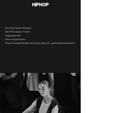
Hiphop
Voor deze lessen draag je:
Een (FDS)-topje of T-shirt
Joggingsbroek
Haar vastgebonden
Propere sneakers (enkel voor indoor gebruik – geen buitenschoenen!)