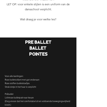
LET OP: voor enkele stijlen is een uniform van de
dansschool verplicht.
Wat draag je voor welke les?
Pre ballet
Ballet
Pointes
Voor alle leerlingen:
Roze balletcollant met gat onderaan
Roze stoffen balletsloefjes
Strak dotje in het haar is verplicht
Préballet
Lichtroze balletpak naar keuze
(Zorg ervoor dat het comfortabel zit en voldoende bewegingsvrijheid
biedt.)